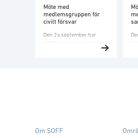
Möte med
Mö
medlemsgruppen för
me
civilt försvar
sa
Den 2a september har
De
SOFFs medlemsgrupp för
SO
civilt försvar möte. SOFF:s
sa
medlemsgrupp för civilt
Sa
försvar är ett forum för
bli
medlemsföretag som
för
arbetar med frågor
utm
kopplade till utvecklingen
up
av Sveriges civila försvar.
fö
Gruppen driver dialog med
di
beslutsfattare och
be
myndigheter, bidrar aktivt
fö
Om SOFF
Omr
till utredningar och
di