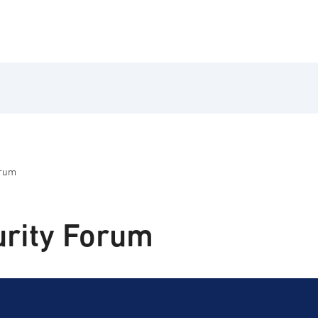
orum
rity Forum