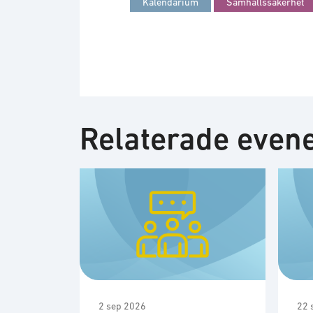
Kalendarium
Samhällssäkerhet
Relaterade eve
2 sep 2026
22 