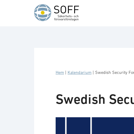
Hoppa till innehåll
Hem
|
Kalendarium
|
Swedish Security F
Swedish Secu