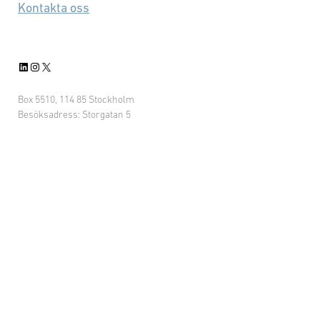
Kontakta oss
möjligheter. Den är även
beredningsgrupp för
remisser, positioner och
LinkedIn
Instagram
X
 …
förslag inom området.
Box 5510, 114 85 Stockholm
Besöksadress: Storgatan 5