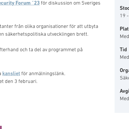
curity Forum ´23
för diskussion om Sveriges
Sto
19 -
anter från olika organisationer för att utbyta
Plat
en säkerhetspolitiska utvecklingen brett.
Med
Tid
 i efterhand och ta del av programmet på
Med
Org
kansliet
a
för anmälningslänk.
Säk
et den 3 februari.
Avgi
Med