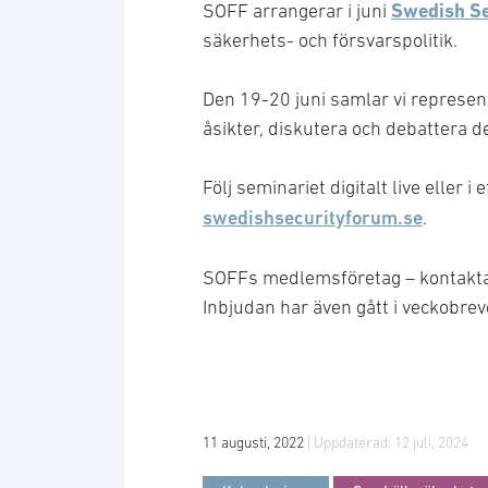
Swedish Se
SOFF arrangerar i juni
säkerhets- och försvarspolitik.
Den 19-20 juni samlar vi represent
åsikter, diskutera och debattera d
Följ seminariet digitalt live eller
swedishsecurityforum.se
.
SOFFs medlemsföretag – kontakt
Inbjudan har även gått i veckobrev
11 augusti, 2022
| Uppdaterad:
12 juli, 2024