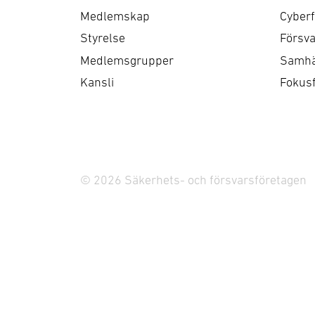
policyarbete genom
möj
Medlemskap
Cyberf
remissvar och andra
be
Styrelse
Försva
skrivelser, med särskilt
rem
Medlemsgrupper
Samhä
fokus på företagens roll, …
fö
Kansli
Fokus
© 2026 Säkerhets- och försvarsföretagen