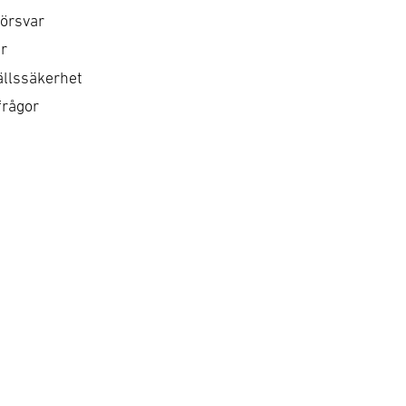
ligheter. Den är även
policyarbete genom
örsvar
redningsgrupp för
remissvar och andra
r
isser, positioner och
skrivelser, med särskilt
llssäkerhet
rslag inom området.
fokus på företagens roll,
frågor