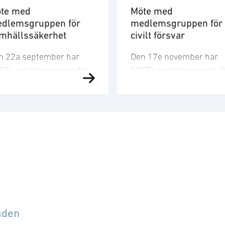
te med
Möte med
dlemsgruppen för
medlemsgruppen för
mhällssäkerhet
civilt försvar
n 22a september har
Den 17e november har
FFs medlemsgrupp för
SOFFs medlemsgrupp f
mhällssäkerhet möte.
civilt försvar möte. SOFF
mhällssäkerhetsområdet
medlemsgrupp för civilt
r allt viktigare, inte minst
försvar är ett forum för
 att möta nya
medlemsföretag som
aningar, bidra till
arbetar med frågor
pbyggnaden av civilt
kopplade till utveckling
rsvar samt hantera det
av Sveriges civila försvar
gitala samhällets
Gruppen driver dialog m
roenden. Gruppen verkar
beslutsfattare och
r att öka kunskapen och
myndigheter, bidrar akti
åden
alogen kring branschens
till utredningar och