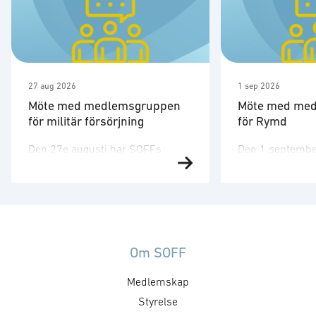
27 aug 2026
1 sep 2026
Möte med medlemsgruppen
Möte med me
för militär försörjning
för Rymd
Den 27e augusti har SOFFs
Den 1 septembe
medlemsgrupp för militär
medlemsgruppen
försörjning möte. SOFF:s
tredje möte för å
medlemsgrupp för militär
Medlemsgruppen
försörjning arbetar med frågor
kunskapsuppby
som
erfarenhetsutby
rör upphandling, försörjningssäkerhet och
dialog med myn
Om SOFF
förmågebehov, med särskild
ambassader. Mö
Medlemskap
tonvikt på samverkan med FMV
genomföras ti
och Försvarsmakten. Gruppen
Styrelse
medlemsgruppe