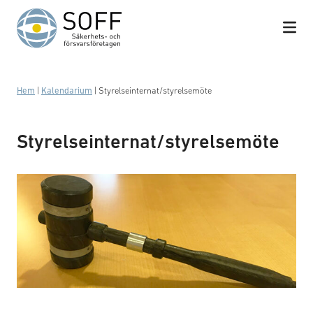
Hoppa till innehåll
Hem
|
Kalendarium
|
Styrelseinternat/styrelsemöte
Styrelseinternat/styrelsemöte