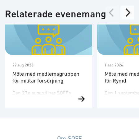
Relaterade evenemang
27 aug 2026
1 sep 2026
Möte med medlemsgruppen
Möte med me
för militär försörjning
för Rymd
Den 27e augusti har SOFFs
Den 1 septembe
medlemsgrupp för militär
medlemsgruppen
försörjning möte. SOFF:s
tredje möte för å
medlemsgrupp för militär
Medlemsgruppen
försörjning arbetar med frågor
kunskapsuppby
som
erfarenhetsutby
rör upphandling, försörjningssäkerhet och
dialog med myn
Om SOFF