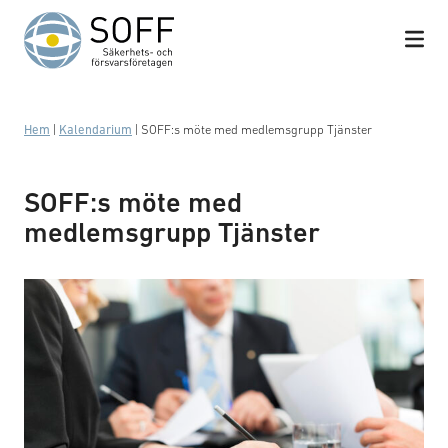
Hoppa till innehåll
Hem
|
Kalendarium
|
SOFF:s möte med medlemsgrupp Tjänster
SOFF:s möte med
medlemsgrupp Tjänster
Business meeting with work on contract