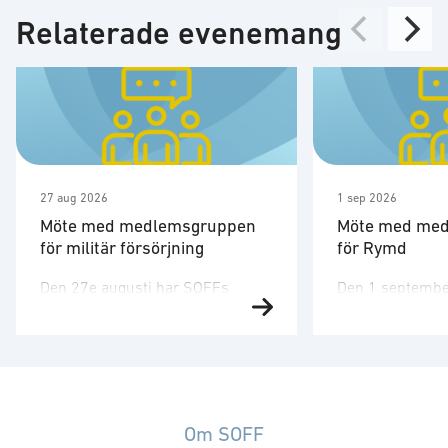
Relaterade evenemang
27 aug 2026
1 sep 2026
Möte med medlemsgruppen
Möte med me
för militär försörjning
för Rymd
Den 27e augusti har SOFFs
Den 1 septembe
medlemsgrupp för militär
medlemsgruppen
försörjning möte. SOFF:s
tredje möte för å
medlemsgrupp för militär
Medlemsgruppen
försörjning arbetar med frågor
kunskapsuppby
som
erfarenhetsutby
rör upphandling, försörjningssäkerhet och
dialog med myn
Om SOFF