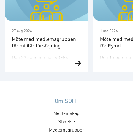
27 aug 2026
1 sep 2026
Möte med medlemsgruppen
Möte med me
för militär försörjning
för Rymd
Den 27e augusti har SOFFs
Den 1 septembe
medlemsgrupp för militär
medlemsgruppen
försörjning möte. SOFF:s
tredje möte för å
medlemsgrupp för militär
Medlemsgruppen
försörjning arbetar med frågor
kunskapsuppby
som
erfarenhetsutby
rör upphandling, försörjningssäkerhet och
dialog med myn
Om SOFF
förmågebehov, med särskild
ambassader. Mö
Medlemskap
tonvikt på samverkan med FMV
genomföras ti
och Försvarsmakten. Gruppen
Styrelse
medlemsgruppe
behandlar både nuvarande och
cyberförsvar och
Medlemsgrupper