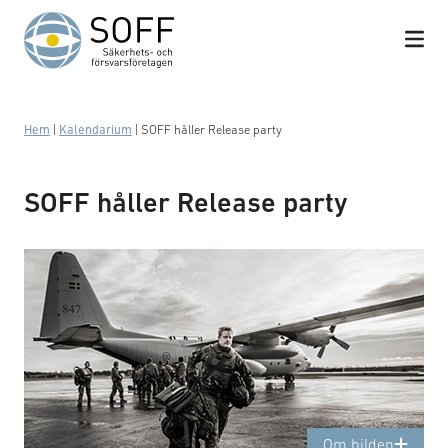
Hoppa till innehåll
Hem
|
Kalendarium
|
SOFF håller Release party
Wartofta kompani p4 genomför beredskapskontroll
SOFF håller Release party
med stridsvagn 122 på Gotland. Transport med
Hercules c130.
Om bilden