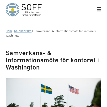
Hoppa till innehåll
Hem
|
Kalendarium
|
Samverkans- & Informationsmöte för kontoret i
Washington
Samverkans- &
Informationsmöte för kontoret i
Washington
Foto: Emy Åklundh/Försvarsmakten