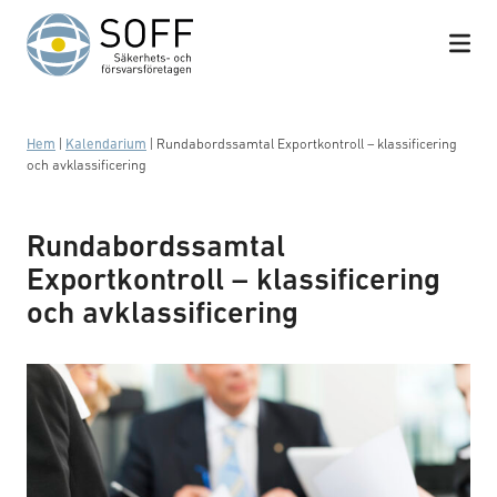
Hoppa till innehåll
Hem
|
Kalendarium
|
Rundabordssamtal Exportkontroll – klassificering
och avklassificering
Rundabordssamtal
Exportkontroll – klassificering
och avklassificering
Business meeting with work on contract