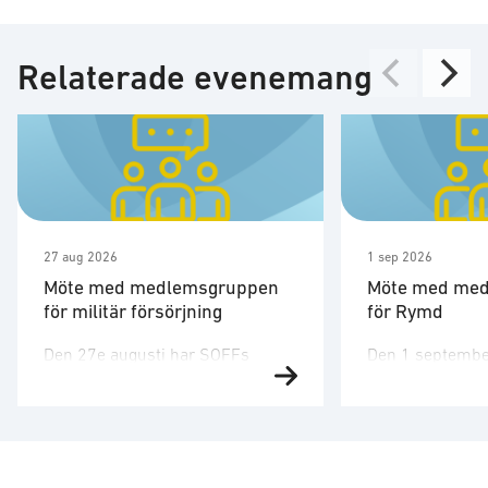
Relaterade evenemang
27 aug 2026
1 sep 2026
Möte med medlemsgruppen
Möte med me
för militär försörjning
för Rymd
Den 27e augusti har SOFFs
Den 1 septembe
medlemsgrupp för militär
medlemsgruppen
försörjning möte. SOFF:s
tredje möte för å
medlemsgrupp för militär
Medlemsgruppen
försörjning arbetar med frågor
kunskapsuppby
som
erfarenhetsutby