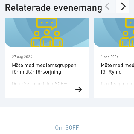
Relaterade evenemang
27 aug 2026
1 sep 2026
Möte med medlemsgruppen
Möte med me
för militär försörjning
för Rymd
Den 27e augusti har SOFFs
Den 1 septembe
medlemsgrupp för militär
medlemsgruppen
försörjning möte. SOFF:s
tredje möte för å
medlemsgrupp för militär
Medlemsgruppen
försörjning arbetar med frågor
kunskapsuppby
som
erfarenhetsutby
rör upphandling, försörjningssäkerhet och
dialog med myn
Om SOFF
förmågebehov, med särskild
ambassader. Mö