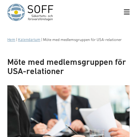
Hoppa till innehåll
Hem
|
Kalendarium
|
Möte med medlemsgruppen för USA-relationer
Möte med medlemsgruppen för
USA-relationer
Business meeting with work on contract