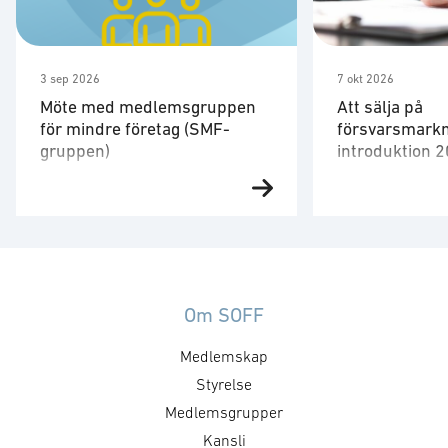
3 sep 2026
7 okt 2026
Möte med medlemsgruppen
Att sälja på
för mindre företag (SMF-
försvarsmarkn
gruppen)
introduktion 
Den 3 september har SMF-
Affärer på för
gruppen sitt fjärde möte för året.
har vissa karakt
Vid denna träff bjuder SMF-
och andra regel
gruppen in övriga SOFF-
normalt styr ma
medlemmar till delar av
tillämpliga och 
programmet i samband med
Några exempel ä
Om SOFF
medlemsgruppsmötet i Lund. För
särskilda uppha
Medlemskap
er som enbart vill delta i
specifika
mötesdelen finns möjlighet att
avtalsvillkor, ex
Styrelse
ansluta digitalt under den första
sekretess. Hur s
Medlemsgrupper
timmen. Preliminär agenda:
ramverket ut? Fö
Kansli