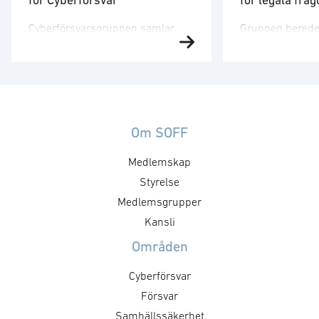
för Cyberförsvar
för legala fråg
Cyberförsvarsgruppen samlar
Gruppen berede
aktörer hos medlemsföretagen
yttrande i frågor
med intresse för och verksamhet
som inte behand
inom cyberförsvar,
medlemsgrupper
kommunikation och
dataskyddsföro
ledningsfrågor. Gruppen arbetar
mer tekniska l
utefter en årligt fastställd
identifieras av 
Om SOFF
handlingsplan med identifierade
medlemsgrupper
Medlemskap
mål och aktiviteter. Syftet med
och kallelse sän
mötet är att utveckla föreningens
Styrelse
För mer informa
positioner inom cyberområdet,
kontakta Norea 
Medlemsgrupper
att besluta om kommande
Kansli
aktiviteter och dess inriktning
Områden
samt att nätverka mellan
medlemsföretagen.
Cyberförsvar
Målsättningen är att det ska …
Försvar
Samhällssäkerhet