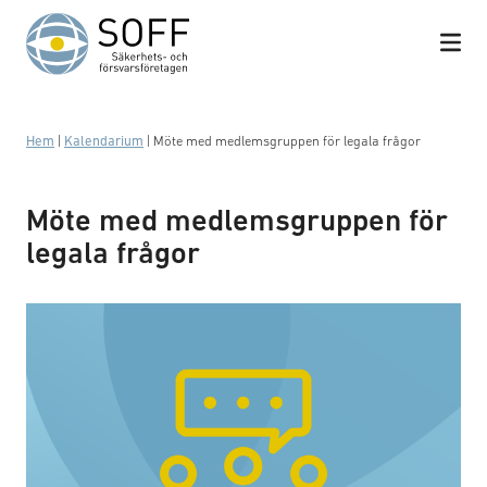
Hoppa till innehåll
Hem
|
Kalendarium
|
Möte med medlemsgruppen för legala frågor
Möte med medlemsgruppen för
legala frågor