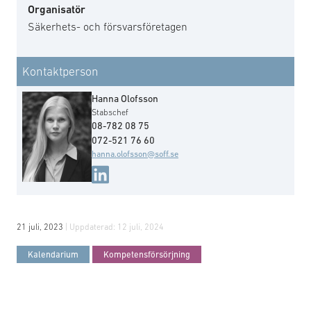
Organisatör
Säkerhets- och försvarsföretagen
Kontaktperson
Hanna Olofsson
Stabschef
08-782 08 75
072-521 76 60
hanna.olofsson@soff.se
21 juli, 2023
| Uppdaterad:
12 juli, 2024
Kalendarium
Kompetensförsörjning