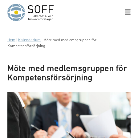
Hoppa till innehåll
Hem
|
Kalendarium
|
Möte med medlemsgruppen för
Kompetensförsörjning
Möte med medlemsgruppen för
Kompetensförsörjning
Business meeting with work on contract