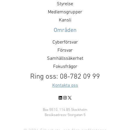
Styrelse
Medlemsgrupper
Kansli
Områden
Cyberförsvar
Försvar
Samhällssäkerhet
Fokusfrågor
Ring oss: 08-782 09 99
Kontakta oss
LinkedIn
Instagram
X
Box 5510, 114 85 Stockholm
Besöksadress: Storgatan 5