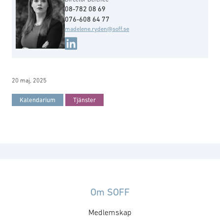
08-782 08 69
076-608 64 77
madelene.ryden@soff.se
20 maj, 2025
Kalendarium
Tjänster
Om SOFF
Medlemskap