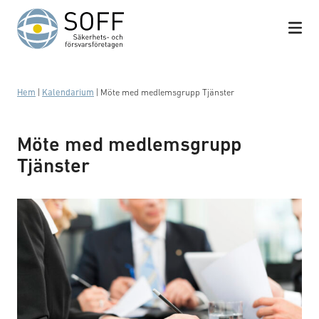
Hoppa till innehåll
Hem
|
Kalendarium
|
Möte med medlemsgrupp Tjänster
Möte med medlemsgrupp
Tjänster
Business meeting with work on contract