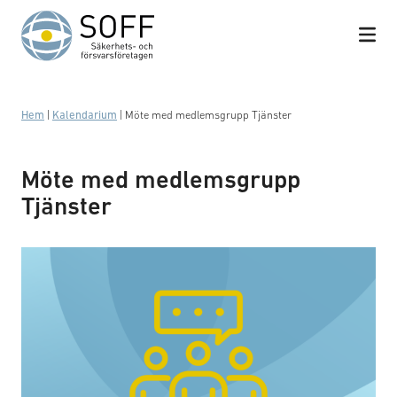
Hoppa till innehåll
Hem
|
Kalendarium
|
Möte med medlemsgrupp Tjänster
Möte med medlemsgrupp
Tjänster