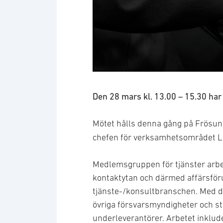
Business meeting with work on 
Den 28 mars kl. 13.00 – 15.30 h
Mötet hålls denna gång på Frösun
chefen för verksamhetsområdet 
Medlemsgruppen för tjänster arbeta
kontaktytan och därmed affärsför
tjänste-/konsultbranschen. Med 
övriga försvarsmyndigheter och st
underleverantörer. Arbetet inklud