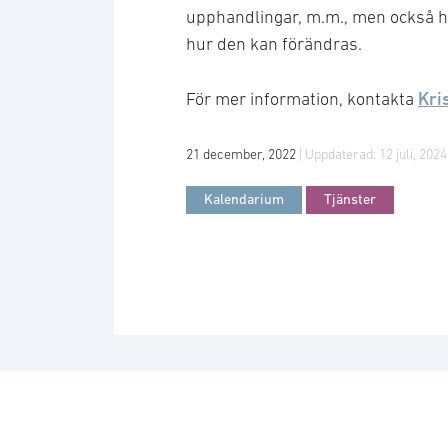
upphandlingar, m.m., men också h
hur den kan förändras.
Kri
För mer information, kontakta
21 december, 2022
| Uppdaterad:
12 juli, 2024
Kalendarium
Tjänster