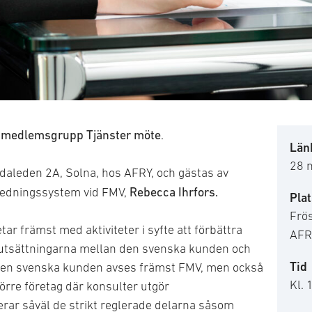
contract
ar medlemsgrupp Tjänster möte
.
Länk
28 
daleden 2A, Solna, hos AFRY, och gästas av
Rebecca Ihrfors.
Ledningssystem vid FMV,
Plat
Frö
r främst med aktiviteter i syfte att förbättra
AFRY
utsättningarna mellan den svenska kunden och
Tid
den svenska kunden avses främst FMV, men också
Kl. 
örre företag där konsulter utgör
erar såväl de strikt reglerade delarna såsom