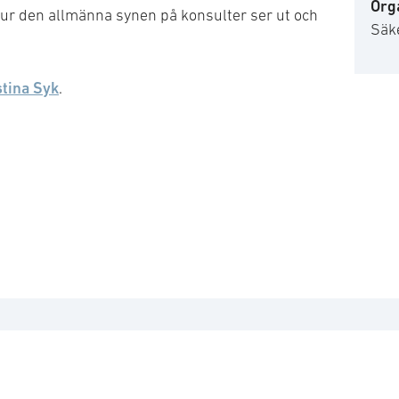
Org
ur den allmänna synen på konsulter ser ut och
Säk
stina Syk
.