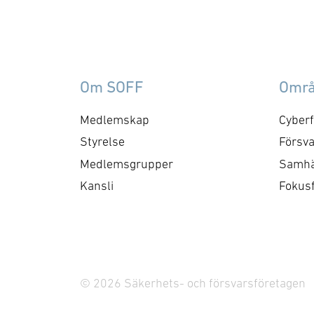
Om SOFF
Omr
Medlemskap
Cyberf
Styrelse
Försva
Medlemsgrupper
Samhä
Kansli
Fokus
© 2026 Säkerhets- och försvarsföretagen