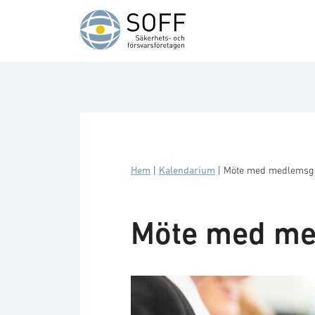
Hoppa till innehåll
Hem
|
Kalendarium
|
Möte med medlemsgr
Möte med me