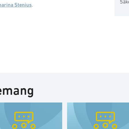
Säk
harina Stenius
.
nemang