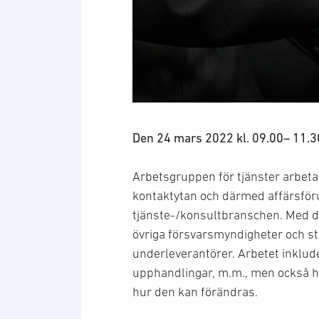
Business meeting with work on 
Den 24 mars 2022 kl. 09.00– 11.
Arbetsgruppen för tjänster arbetar 
kontaktytan och därmed affärsför
tjänste-/konsultbranschen. Med 
övriga försvarsmyndigheter och st
underleverantörer. Arbetet inklud
upphandlingar, m.m., men också h
hur den kan förändras.