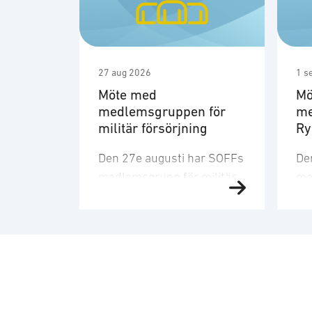
27 aug 2026
1 s
Möte med
Mö
medlemsgruppen för
me
militär försörjning
R
Den 27e augusti har SOFFs
De
medlemsgrupp för militär
me
försörjning möte. SOFF:s
sit
medlemsgrupp för militär
Me
försörjning arbetar med
fo
frågor som
ku
rör upphandling, försörjningssäkerhet 
er
förmågebehov, med
oc
särskild tonvikt på
my