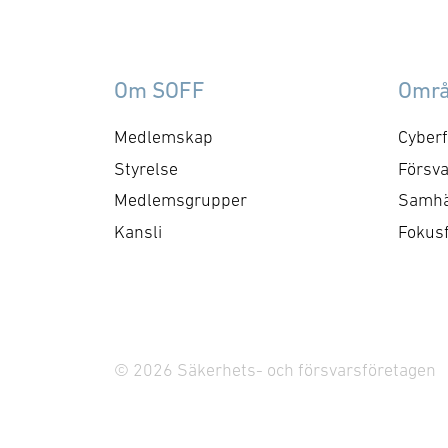
samverkan med FMV och
am
Försvarsmakten. Gruppen
ko
behandlar både nuvarande
ti
Om SOFF
Omr
och framtida behov och har
me
kontaktytor centralt hos
cyb
Medlemskap
Cyberf
myndigheter och
fo
Styrelse
Försva
försvarsgrenar. Syftet är
ry
Medlemsgrupper
Samhä
att utforma positioner och
ko
Kansli
Fokus
bereda remisser och
skrivelser …
© 2026 Säkerhets- och försvarsföretagen