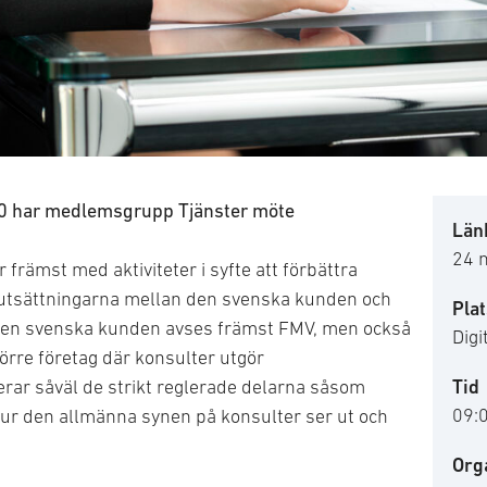
contract
30 har medlemsgrupp Tjänster möte
Länk
24 
främst med aktiviteter i syfte att förbättra
utsättningarna mellan den svenska kunden och
Plat
den svenska kunden avses främst FMV, men också
Digi
örre företag där konsulter utgör
Tid
erar såväl de strikt reglerade delarna såsom
09:
ur den allmänna synen på konsulter ser ut och
Org