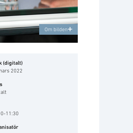
Om bilden
 (digitalt)
mars 2022
s
talt
00-11:30
anisatör