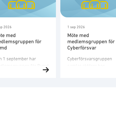
ep 2026
1 sep 2026
te med
Möte med
dlemsgruppen för
medlemsgruppen för
ymd
Cyberförsvar
n 1 september har
Cyberförsvarsgruppen
dlemsgruppen för Rymd
samlar aktörer hos
t tredje möte för året.
medlemsföretagen med
dlemsgruppen
intresse för och
kuserar på
verksamhet inom
nskapsuppbyggnad,
cyberförsvar,
och
farenhetsutbyte, nätverk
kommunikation och
h dialog med
ledningsfrågor. Gruppen
ndigheter samt
arbetar utefter en årligt