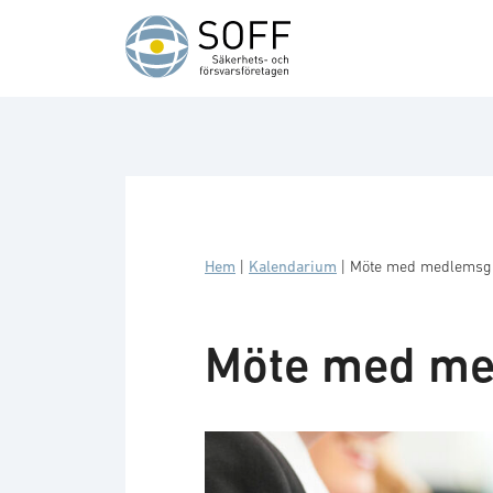
Hoppa till innehåll
Hem
|
Kalendarium
|
Möte med medlemsgr
Möte med me