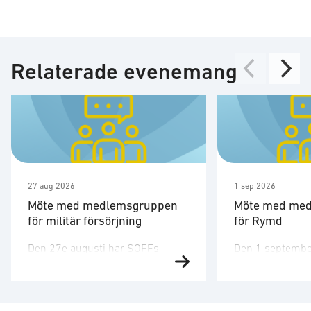
Relaterade evenemang
27 aug 2026
1 sep 2026
Möte med medlemsgruppen
Möte med me
för militär försörjning
för Rymd
Den 27e augusti har SOFFs
Den 1 septembe
medlemsgrupp för militär
medlemsgruppen
försörjning möte. SOFF:s
tredje möte för å
medlemsgrupp för militär
Medlemsgruppen