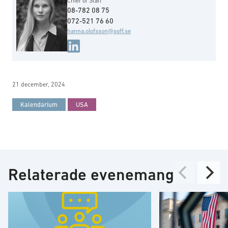
Chief of Staff
08-782 08 75
072-521 76 60
hanna.olofsson@soff.se
21 december, 2024
Kalendarium
USA
Relaterade evenemang