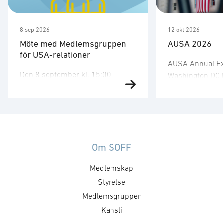
8 sep 2026
12 okt 2026
Möte med Medlemsgruppen
AUSA 2026
för USA-relationer
AUSA Annual Exp
Den 8 september kl. 15:00 –
Washington DC
17:00 har medlemsgruppen för
genomföras 12–
USA-relationer sitt andra möte
Kringaktiviteter 
för året. Medlemsgruppen
utställningen a
fokuserar på kunskapsdelning
11–14 oktober.
och nätverk kopplat till den
arrangerar SOF
amerikanska marknaden,
Om SOFF
med den svensk
marknadstillträde, regelverk, FCT
Washington D
Medlemskap
samt utställningar och aktiviteter.
aktiviteter för 
Under medlemsgruppens tredje
Styrelse
utställande för
möte kommer AUSA särskilt att
Aktiviteterna in
Medlemsgrupper
diskuteras. För mer information,
på ambassaden 
Kansli
vänligen kontakta Hanna Läs mer
och en gemens