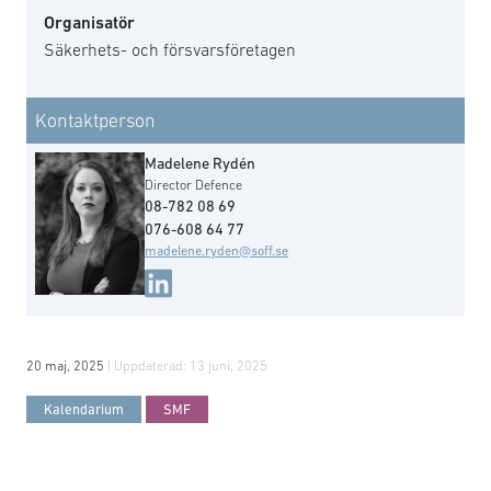
Organisatör
Säkerhets- och försvarsföretagen
Kontaktperson
Madelene Rydén
Director Defence
08-782 08 69
076-608 64 77
madelene.ryden@soff.se
20 maj, 2025
| Uppdaterad:
13 juni, 2025
Kalendarium
SMF