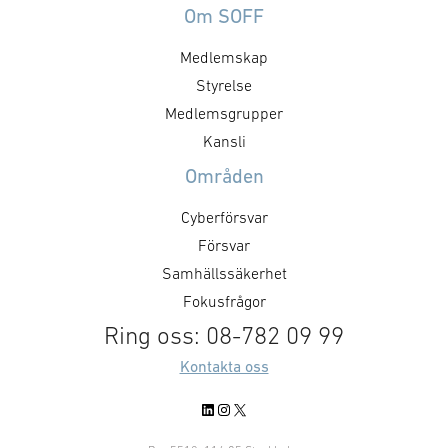
programmet i samband med
Några exempel ä
Om SOFF
medlemsgruppsmötet i Lund. För
särskilda uppha
Medlemskap
er som enbart vill delta i
specifika
mötesdelen finns möjlighet att
avtalsvillkor, ex
Styrelse
ansluta digitalt under den första
sekretess. Hur s
Medlemsgrupper
timmen. Preliminär agenda:
ramverket ut? Fö
Kansli
Observera att SMF-mötet är för
marknaden kräv
Områden
gruppens medlemmar, men vi …
öppenhet. För S
viktig del i vårt
Cyberförsvar
Försvar
Samhällssäkerhet
Fokusfrågor
Ring oss: 08-782 09 99
Kontakta oss
LinkedIn
Instagram
X