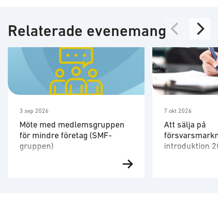
Relaterade evenemang
3 sep 2026
7 okt 2026
Möte med medlemsgruppen
Att sälja på
för mindre företag (SMF-
försvarsmarkn
gruppen)
introduktion 
Den 3 september har SMF-
Affärer på för
gruppen sitt fjärde möte för året.
har vissa karakt
Vid denna träff bjuder SMF-
och andra regel
gruppen in övriga SOFF-
normalt styr ma
medlemmar till delar av
tillämpliga och 