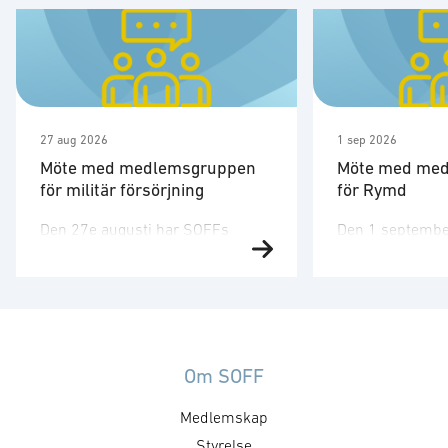
27 aug 2026
1 sep 2026
Möte med medlemsgruppen
Möte med me
för militär försörjning
för Rymd
Den 27e augusti har SOFFs
Den 1 septembe
medlemsgrupp för militär
medlemsgruppen
försörjning möte. SOFF:s
tredje möte för å
medlemsgrupp för militär
Medlemsgruppen
försörjning arbetar med frågor
kunskapsuppby
som
erfarenhetsutby
rör upphandling, försörjningssäkerhet och
dialog med myn
Om SOFF
förmågebehov, med särskild
ambassader. Mö
Medlemskap
tonvikt på samverkan med FMV
genomföras ti
och Försvarsmakten. Gruppen
Styrelse
medlemsgruppe