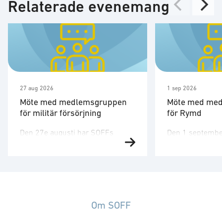
Relaterade evenemang
27 aug 2026
1 sep 2026
Möte med medlemsgruppen
Möte med me
för militär försörjning
för Rymd
Den 27e augusti har SOFFs
Den 1 septembe
medlemsgrupp för militär
medlemsgruppen
försörjning möte. SOFF:s
tredje möte för å
medlemsgrupp för militär
Medlemsgruppen
försörjning arbetar med frågor
kunskapsuppby
som
erfarenhetsutby
rör upphandling, försörjningssäkerhet och
dialog med myn
Om SOFF
förmågebehov, med särskild
ambassader. Mö