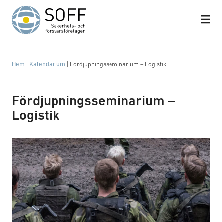
Hoppa till innehåll
Hem
|
Kalendarium
|
Fördjupningsseminarium – Logistik
Fördjupningsseminarium –
Logistik