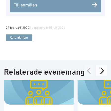
Till anmälan
27 februari, 2020
| Uppdaterad:
15 juli, 2024
Kalendarium
Relaterade evenemang