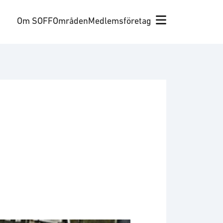
Om SOFF
Områden
Medlemsföretag