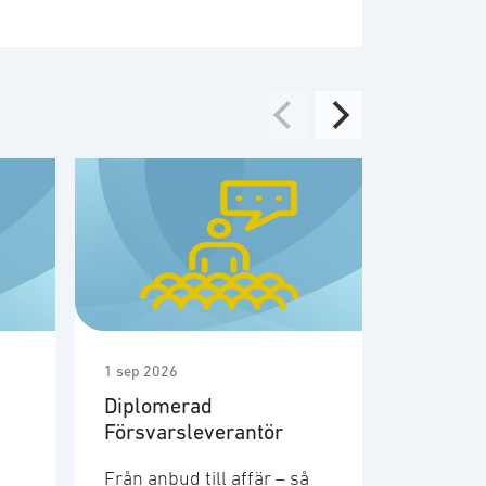
1 sep 2026
1 sep 2026
Diplomerad
Möte m
Försvarsleverantör
medlem
säkerhe
Från anbud till affär – så