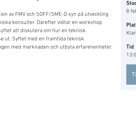
Sto
8 fe
tion av FMV och SOFF/SME-D syn på utveckling
iska konsulter. Därefter vidtar en workshop
Plat
tet att diskutera om hur en teknisk
Klar
 ut. Syftet med en framtida teknisk
Tid
logen med marknaden och utbyta erfarenenheter.
13:
T