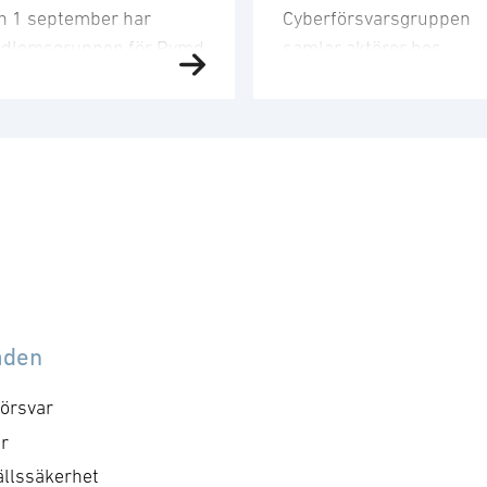
n 1 september har
Cyberförsvarsgruppen
dlemsgruppen för Rymd
samlar aktörer hos
t tredje möte för året.
medlemsföretagen med
dlemsgruppen
intresse för och
kuserar på
verksamhet inom
nskapsuppbyggnad,
cyberförsvar,
och
farenhetsutbyte, nätverk
kommunikation och
h dialog med
ledningsfrågor. Gruppen
ndigheter samt
arbetar utefter en årligt
bassader. Mötet
fastställd handlingsplan
mmer att genomföras
med identifierade mål o
llsammans med
aktiviteter. Syftet med
åden
dlemsgruppen för
mötet är att utveckla
erförsvar och särskilt
föreningens positioner
örsvar
kusera på cyberområdet i
inom cyberområdet, att
r
md domänen. För frågor
besluta om kommande
llssäkerhet