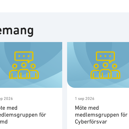
nemang
ep 2026
1 sep 2026
te med
Möte med
dlemsgruppen för
medlemsgruppen för
ymd
Cyberförsvar