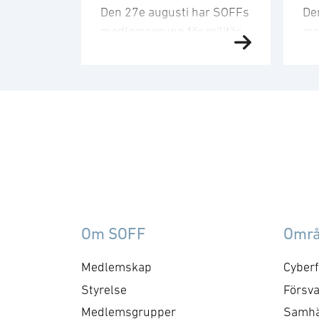
Den 27e augusti har SOFFs
De
medlemsgrupp för militär
me
försörjning möte. SOFF:s
sit
medlemsgrupp för militär
Me
försörjning arbetar med
fo
frågor som
ku
rör upphandling, försörjningssäkerhet 
er
förmågebehov, med
oc
särskild tonvikt på
my
samverkan med FMV och
am
Försvarsmakten. Gruppen
ko
behandlar både nuvarande
ti
Om SOFF
Omr
och framtida behov och har
me
kontaktytor centralt hos
cyb
Medlemskap
Cyberf
myndigheter och
fo
Styrelse
Försva
försvarsgrenar. Syftet är
ry
Medlemsgrupper
Samhä