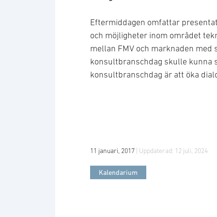
Eftermiddagen omfattar presenta
och möjligheter inom området tekn
mellan FMV och marknaden med syf
konsultbranschdag skulle kunna se
konsultbranschdag är att öka dia
11 januari, 2017
| Uppdaterad:
12 juli, 2024
Kalendarium