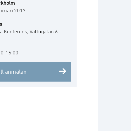
ckholm
bruari 2017
s
a Konferens, Vattugatan 6
00-16:00
ill anmälan