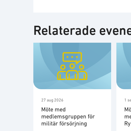
Relaterade eve
27 aug 2026
1 s
Möte med
Mö
medlemsgruppen för
me
militär försörjning
R