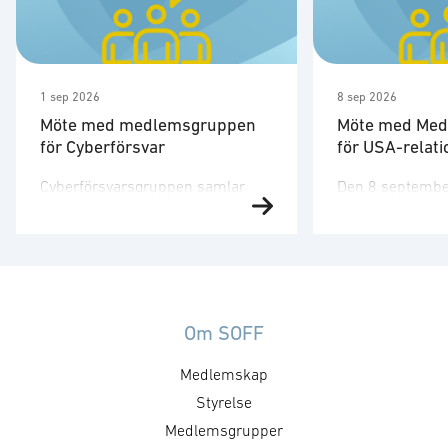
1 sep 2026
8 sep 2026
Möte med medlemsgruppen
Möte med Me
för Cyberförsvar
för USA-relati
Cyberförsvarsgruppen samlar
Den 8 september
aktörer hos medlemsföretagen
17:00 har medl
med intresse för och verksamhet
USA-relationer 
inom cyberförsvar,
för året. Medl
kommunikation och
fokuserar på k
ledningsfrågor. Gruppen arbetar
och nätverk kopp
utefter en årligt fastställd
amerikanska m
Om SOFF
handlingsplan med identifierade
marknadstillträd
Medlemskap
mål och aktiviteter. Syftet med
samt utställning
mötet är att utveckla föreningens
Styrelse
Under medlemsg
positioner inom cyberområdet,
möte kommer AU
Medlemsgrupper