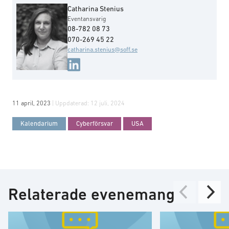
Catharina Stenius
Eventansvarig
08-782 08 73
070-269 45 22
catharina.stenius@soff.se
11 april, 2023
| Uppdaterad:
12 juli, 2024
Kalendarium
Cyberförsvar
USA
Relaterade evenemang