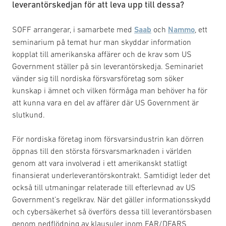
leverantörskedjan för att leva upp till dessa?
SOFF arrangerar, i samarbete med
Saab
och
Nammo
, ett
seminarium på temat hur man skyddar information
kopplat till amerikanska affärer och de krav som US
Government ställer på sin leverantörskedja. Seminariet
vänder sig till nordiska försvarsföretag som söker
kunskap i ämnet och vilken förmåga man behöver ha för
att kunna vara en del av affärer där US Government är
slutkund.
För nordiska företag inom försvarsindustrin kan dörren
öppnas till den största försvarsmarknaden i världen
genom att vara involverad i ett amerikanskt statligt
finansierat underleverantörskontrakt. Samtidigt leder det
också till utmaningar relaterade till efterlevnad av US
Government’s regelkrav. När det gäller informationsskydd
och cybersäkerhet så överförs dessa till leverantörsbasen
genom nedflödning av klausuler inom FAR/DFARS