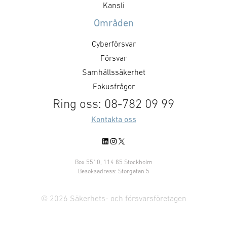
att besluta om kommande
diskuteras. För
Kansli
aktiviteter och dess inriktning
vänligen kontak
Områden
samt att nätverka mellan
om föreningens
medlemsföretagen.
Cyberförsvar
Målsättningen är att det ska …
Försvar
Samhällssäkerhet
Fokusfrågor
Ring oss: 08-782 09 99
Kontakta oss
LinkedIn
Instagram
X
Box 5510, 114 85 Stockholm
Besöksadress: Storgatan 5
© 2026 Säkerhets- och försvarsföretagen