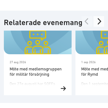
Relaterade evenemang
27 aug 2026
1 sep 2026
Möte med medlemsgruppen
Möte med me
för militär försörjning
för Rymd
Den 27e augusti har SOFFs
Den 1 septembe
medlemsgrupp för militär
medlemsgruppen
försörjning möte. SOFF:s
tredje möte för å
medlemsgrupp för militär
Medlemsgruppen
försörjning arbetar med frågor
kunskapsuppby