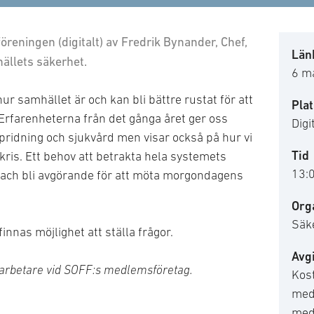
öreningen (digitalt) av Fredrik Bynander, Chef,
Länk
hällets säkerhet.
6 m
 samhället är och kan bli bättre rustat för att
Plat
 Erfarenheterna från det gånga året ger oss
Digi
spridning och sjukvård men visar också på hur vi
Tid
 kris. Ett behov att betrakta hela systemets
13:
ach bli avgörande för att möta morgondagens
Org
Säk
nnas möjlighet att ställa frågor.
Avgi
darbetare vid SOFF:s medlemsföretag.
Kost
med
med