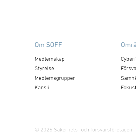
förmågebehov, med
oc
särskild tonvikt på
my
samverkan med FMV och
am
Försvarsmakten. Gruppen
ko
behandlar både nuvarande
ti
Om SOFF
Omr
och framtida behov och har
me
kontaktytor centralt hos
cyb
Medlemskap
Cyberf
myndigheter och
fo
Styrelse
Försva
försvarsgrenar. Syftet är
ry
Medlemsgrupper
Samhä
att utforma positioner och
ko
Kansli
Fokus
bereda remisser och
skrivelser …
© 2026 Säkerhets- och försvarsföretagen