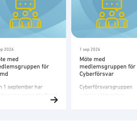
ep 2026
1 sep 2026
te med
Möte med
dlemsgruppen för
medlemsgruppen för
ymd
Cyberförsvar
n 1 september har
Cyberförsvarsgruppen
dlemsgruppen för Rymd
samlar aktörer hos
t tredje möte för året.
medlemsföretagen med
dlemsgruppen
intresse för och
kuserar på
verksamhet inom
nskapsuppbyggnad,
cyberförsvar,
och
farenhetsutbyte, nätverk
kommunikation och