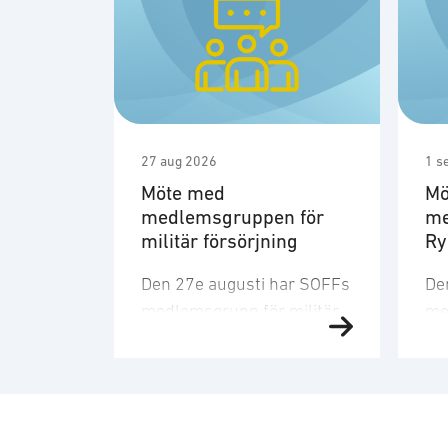
27 aug 2026
1 s
Möte med
Mö
medlemsgruppen för
me
militär försörjning
R
Den 27e augusti har SOFFs
De
medlemsgrupp för militär
me
försörjning möte. SOFF:s
sit
medlemsgrupp för militär
Me
försörjning arbetar med
fo
frågor som
ku
rör upphandling, försörjningssäkerhet 
er