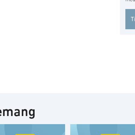
T
nemang