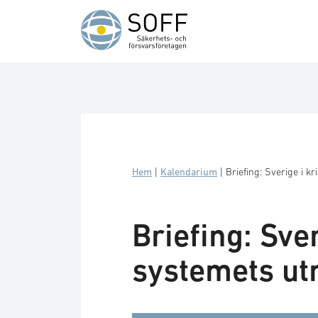
Hoppa till innehåll
Hem
|
Kalendarium
|
Briefing: Sverige i k
Briefing: Sve
systemets u