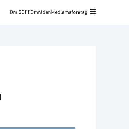
Om SOFF
Områden
Medlemsföretag
a