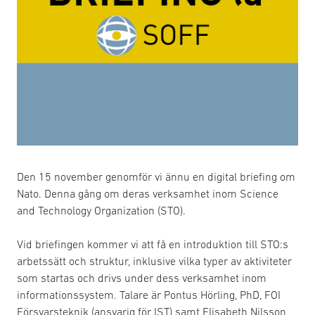
Den 15 november genomför vi ännu en digital briefing om
Nato. Denna gång om deras verksamhet inom Science
and Technology Organization (STO).
Vid briefingen kommer vi att få en introduktion till STO:s
arbetssätt och struktur, inklusive vilka typer av aktiviteter
som startas och drivs under dess verksamhet inom
informationssystem. Talare är Pontus Hörling, PhD, FOI
Försvarsteknik (ansvarig för IST) samt Elisabeth Nilsson,