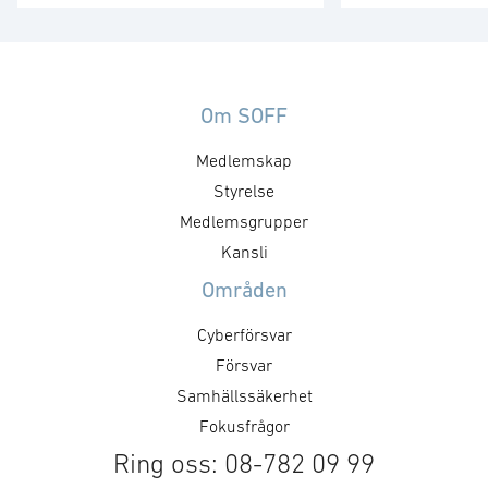
försörjning möte. SOFF:s
tredje möte för å
medlemsgrupp för militär
Medlemsgruppen
försörjning arbetar med frågor
kunskapsuppby
som
erfarenhetsutby
rör upphandling, försörjningssäkerhet och
dialog med myn
Om SOFF
förmågebehov, med särskild
ambassader. Mö
Medlemskap
tonvikt på samverkan med FMV
genomföras ti
och Försvarsmakten. Gruppen
Styrelse
medlemsgruppe
behandlar både nuvarande och
cyberförsvar och
Medlemsgrupper
framtida behov och har
fokusera på cyb
Kansli
kontaktytor centralt hos
domänen. För f
Områden
myndigheter och försvarsgrenar.
Hanna.
Syftet är att utforma positioner
Cyberförsvar
och bereda remisser och
Försvar
skrivelser …
Samhällssäkerhet
Fokusfrågor
Ring oss: 08-782 09 99