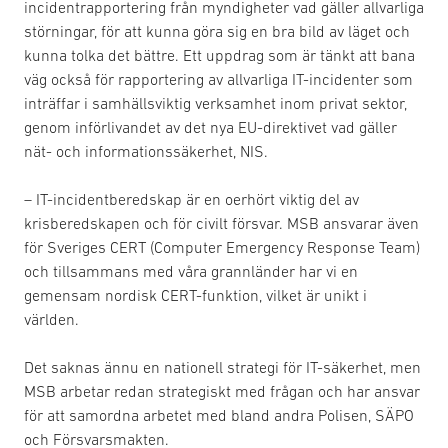
incidentrapportering från myndigheter vad gäller allvarliga
störningar, för att kunna göra sig en bra bild av läget och
kunna tolka det bättre. Ett uppdrag som är tänkt att bana
väg också för rapportering av allvarliga IT-incidenter som
inträffar i samhällsviktig verksamhet inom privat sektor,
genom införlivandet av det nya EU-direktivet vad gäller
nät- och informationssäkerhet, NIS.
– IT-incidentberedskap är en oerhört viktig del av
krisberedskapen och för civilt försvar. MSB ansvarar även
för Sveriges CERT (Computer Emergency Response Team)
och tillsammans med våra grannländer har vi en
gemensam nordisk CERT-funktion, vilket är unikt i
världen.
Det saknas ännu en nationell strategi för IT-säkerhet, men
MSB arbetar redan strategiskt med frågan och har ansvar
för att samordna arbetet med bland andra Polisen, SÄPO
och Försvarsmakten.