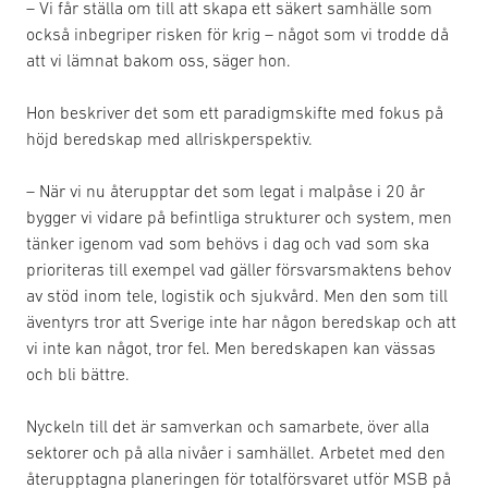
– Vi får ställa om till att skapa ett säkert samhälle som
också inbegriper risken för krig – något som vi trodde då
att vi lämnat bakom oss, säger hon.
Hon beskriver det som ett paradigmskifte med fokus på
höjd beredskap med allriskperspektiv.
– När vi nu återupptar det som legat i malpåse i 20 år
bygger vi vidare på befintliga strukturer och system, men
tänker igenom vad som behövs i dag och vad som ska
prioriteras till exempel vad gäller försvarsmaktens behov
av stöd inom tele, logistik och sjukvård. Men den som till
äventyrs tror att Sverige inte har någon beredskap och att
vi inte kan något, tror fel. Men beredskapen kan vässas
och bli bättre.
Nyckeln till det är samverkan och samarbete, över alla
sektorer och på alla nivåer i samhället. Arbetet med den
återupptagna planeringen för totalförsvaret utför MSB på