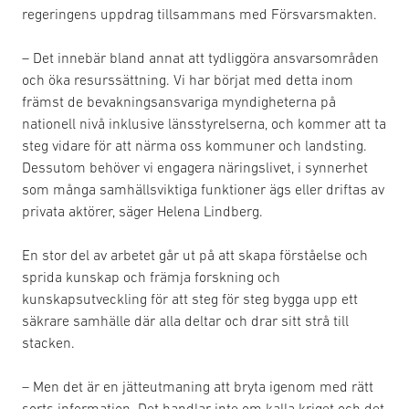
regeringens uppdrag tillsammans med Försvarsmakten.
– Det innebär bland annat att tydliggöra ansvarsområden
och öka resurssättning. Vi har börjat med detta inom
främst de bevakningsansvariga myndigheterna på
nationell nivå inklusive länsstyrelserna, och kommer att ta
steg vidare för att närma oss kommuner och landsting.
Dessutom behöver vi engagera näringslivet, i synnerhet
som många samhällsviktiga funktioner ägs eller driftas av
privata aktörer, säger Helena Lindberg.
En stor del av arbetet går ut på att skapa förståelse och
sprida kunskap och främja forskning och
kunskapsutveckling för att steg för steg bygga upp ett
säkrare samhälle där alla deltar och drar sitt strå till
stacken.
– Men det är en jätteutmaning att bryta igenom med rätt
sorts information. Det handlar inte om kalla kriget och det