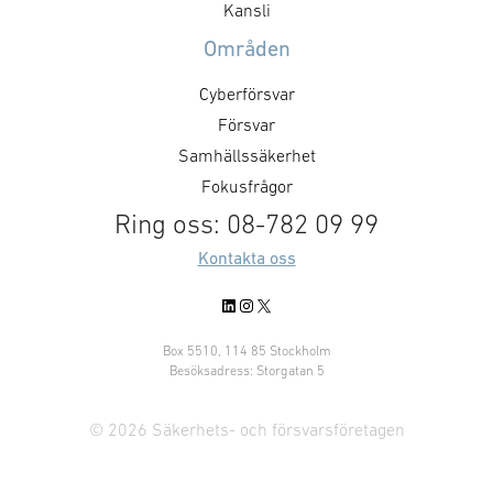
Kansli
fram den länge aviserade …
Områden
Cyberförsvar
Försvar
Samhällssäkerhet
Fokusfrågor
Ring oss: 08-782 09 99
Kontakta oss
LinkedIn
Instagram
X
Box 5510, 114 85 Stockholm
Besöksadress: Storgatan 5
© 2026 Säkerhets- och försvarsföretagen