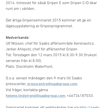
2014. Intresset för såväl Gripen E som Gripen C/D ökar
runt om i världen.
Det årliga Gripenseminariet 2015 kommer att ge en
lägesuppdatering av Gripenprogrammet.
Medverkande:
Ulf Nilsson, chef för Saabs affärsområde Aeronautics.
Jerker Ahlqvist, chef för affärsenhet Gripen
Tid: Torsdagen den 12 mars 2015 kl 8.30-9.30 (frukost
serveras från kl 8.00).
Plats: Stockholm Waterfront.
O.s.a. senast måndagen den 9 mars till Saabs
presscenter,
presscentre@saabgroup.com
.
Vid frågor, kontakta gärna
helene.lindstrand@saabgroup.com
, +46734187033.
Seminariet kommer att webbsändas live via
http://saab-