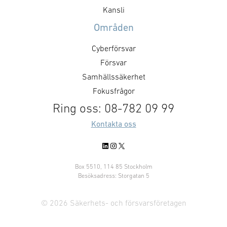
cyberkriminalitet och
som klarar …
Kansli
merkostnader för
Områden
digitaliseringens baksida. ”Tutus
har haft en mycket stark
Cyberförsvar
utveckling …
Försvar
Samhällssäkerhet
Fokusfrågor
Ring oss: 08-782 09 99
Kontakta oss
LinkedIn
Instagram
X
Box 5510, 114 85 Stockholm
Besöksadress: Storgatan 5
© 2026 Säkerhets- och försvarsföretagen