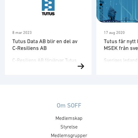
8 mar 2023
17 aug 2020
Tutus Data AB blir en del av
Tutus får nytt
C‑Resiliens AB
MSEK från sv
C-Resiliens AB förvärvar Tutus
Sveriges ledand
Data AB och startar därmed en
Tutus Data, forts
nysatsning inom digitala
Företaget har te
innovationer, investeringar och
med en svensk
samverkan riktade mot
utveckling och l
samhällsviktig sektor. Satsningen
utrustning för 
följer i spåren av ökade digitala
verksamhet. Kon
Om SOFF
risker från det försämrade
på tre år omfatta
Medlemskap
europeiska säkerhetsläget och
på 40 MSEK so
ökad satsning på totalförsvaret,
Styrelse
levereras redan
tillsammans med växande
ser en stark til
Medlemsgrupper