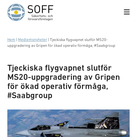
Hoppa till innehåll
Hem
|
Medlemsnyheter
|
Tjeckiska flygvapnet slutför MS20-
uppgradering av Gripen för ökad operativ förmåga, #Saabgroup
Tjeckiska flygvapnet slutför
MS20-uppgradering av Gripen
för ökad operativ förmåga,
#Saabgroup
Czech Gripen squadron winners at NATO Tiger Meet,
Painted Czech Gripen