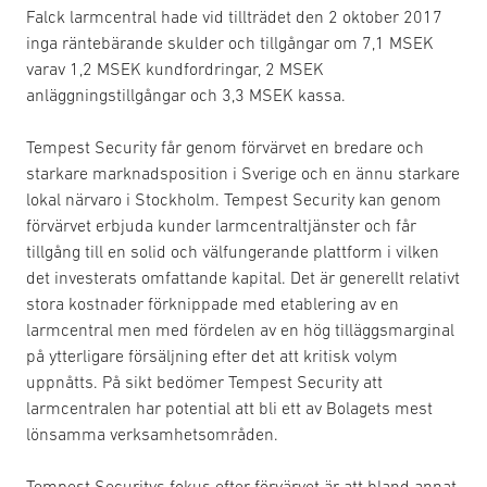
Falck larmcentral hade vid tillträdet den 2 oktober 2017
inga räntebärande skulder och tillgångar om 7,1 MSEK
varav 1,2 MSEK kundfordringar, 2 MSEK
anläggningstillgångar och 3,3 MSEK kassa.
Tempest Security får genom förvärvet en bredare och
starkare marknadsposition i Sverige och en ännu starkare
lokal närvaro i Stockholm. Tempest Security kan genom
förvärvet erbjuda kunder larmcentraltjänster och får
tillgång till en solid och välfungerande plattform i vilken
det investerats omfattande kapital. Det är generellt relativt
stora kostnader förknippade med etablering av en
larmcentral men med fördelen av en hög tilläggsmarginal
på ytterligare försäljning efter det att kritisk volym
uppnåtts. På sikt bedömer Tempest Security att
larmcentralen har potential att bli ett av Bolagets mest
lönsamma verksamhetsområden.
Tempest Securitys fokus efter förvärvet är att bland annat