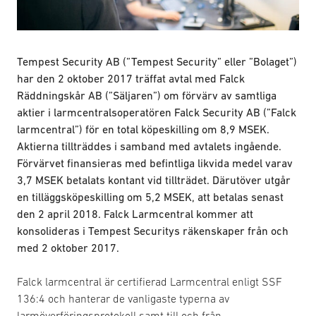
Tempest Security AB (”Tempest Security” eller ”Bolaget”)
har den 2 oktober 2017 träffat avtal med Falck
Räddningskår AB (”Säljaren”) om förvärv av samtliga
aktier i larmcentralsoperatören Falck Security AB (”Falck
larmcentral”) för en total köpeskilling om 8,9 MSEK.
Aktierna tillträddes i samband med avtalets ingående.
Förvärvet finansieras med befintliga likvida medel varav
3,7 MSEK betalats kontant vid tillträdet. Därutöver utgår
en tilläggsköpeskilling om 5,2 MSEK, att betalas senast
den 2 april 2018. Falck Larmcentral kommer att
konsolideras i Tempest Securitys räkenskaper från och
med 2 oktober 2017.
Falck larmcentral är certifierad Larmcentral enligt SSF
136:4 och hanterar de vanligaste typerna av
larmöverföringsprotokoll samt till och från