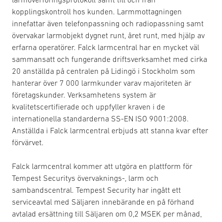
kopplingskontroll hos kunden. Larmmottagningen
innefattar även telefonpassning och radiopassning samt
övervakar larmobjekt dygnet runt, året runt, med hjälp av
erfarna operatörer. Falck larmcentral har en mycket väl
sammansatt och fungerande driftsverksamhet med cirka
20 anställda på centralen på Lidingö i Stockholm som
hanterar över 7 000 larmkunder varav majoriteten är
företagskunder. Verksamhetens system är
kvalitetscertifierade och uppfyller kraven i de
internationella standarderna SS-EN ISO 9001:2008.
Anställda i Falck larmcentral erbjuds att stanna kvar efter
förvärvet.
Falck larmcentral kommer att utgöra en plattform för
Tempest Securitys övervaknings-, larm och
sambandscentral. Tempest Security har ingått ett
serviceavtal med Säljaren innebärande en på förhand
avtalad ersättning till Säljaren om 0,2 MSEK per månad,