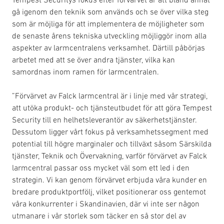
gå igenom den teknik som används och se över vilka steg
som är möjliga för att implementera de möjligheter som
de senaste årens tekniska utveckling möjliggör inom alla
aspekter av larmcentralens verksamhet. Därtill påbörjas
arbetet med att se över andra tjänster, vilka kan
samordnas inom ramen för larmcentralen.
”Förvärvet av Falck larmcentral är i linje med vår strategi,
att utöka produkt- och tjänsteutbudet för att göra Tempest
Security till en helhetsleverantör av säkerhetstjänster.
Dessutom ligger vårt fokus på verksamhetssegment med
potential till högre marginaler och tillväxt såsom Särskilda
tjänster, Teknik och Övervakning, varför förvärvet av Falck
larmcentral passar oss mycket väl som ett led i den
strategin. Vi kan genom förvärvet erbjuda våra kunder en
bredare produktportfölj, vilket positionerar oss gentemot
våra konkurrenter i Skandinavien, där vi inte ser någon
utmanare i vår storlek som täcker en så stor del av