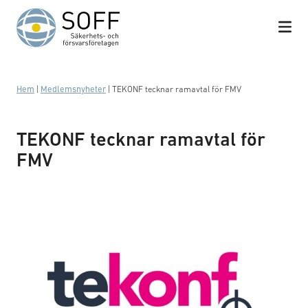
Hoppa till innehåll
Hem
|
Medlemsnyheter
|
TEKONF tecknar ramavtal för FMV
TEKONF tecknar ramavtal för
FMV