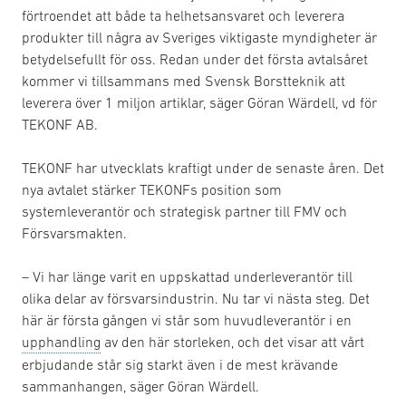
förtroendet att både ta helhetsansvaret och leverera
produkter till några av Sveriges viktigaste myndigheter är
betydelsefullt för oss. Redan under det första avtalsåret
kommer vi tillsammans med Svensk Borstteknik att
leverera över 1 miljon artiklar, säger Göran Wärdell, vd för
TEKONF AB.
TEKONF har utvecklats kraftigt under de senaste åren. Det
nya avtalet stärker TEKONFs position som
systemleverantör och strategisk partner till FMV och
Försvarsmakten.
– Vi har länge varit en uppskattad underleverantör till
olika delar av försvarsindustrin. Nu tar vi nästa steg. Det
här är första gången vi står som huvudleverantör i en
upphandling
av den här storleken, och det visar att vårt
erbjudande står sig starkt även i de mest krävande
sammanhangen, säger Göran Wärdell.