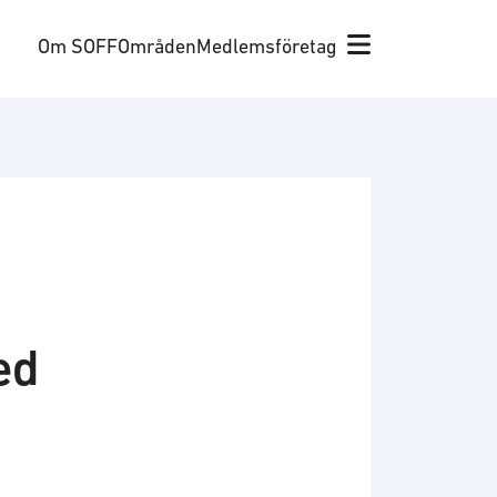
Om SOFF
Områden
Medlemsföretag
ed