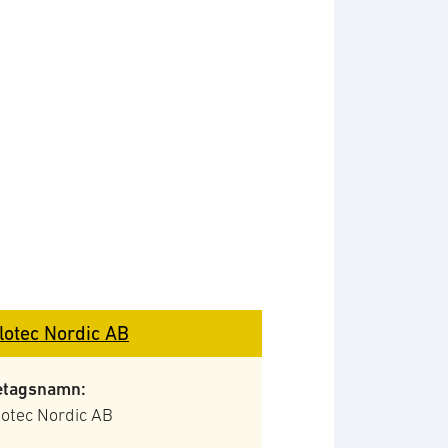
lotec Nordic AB
etagsnamn:
lotec Nordic AB