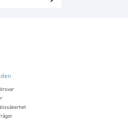
YLOTEC, en global
dare inom fallskydd,
ddningsutrustning och
ktiska accesslösningar,
 nått en
erenskommelse om att
tegrera det franska
retaget LIBERVIT SAS.
nom denna planerade
tegration kommer
åden
YLOTEC att utöka sitt
rtiment med hydrauliska
örsvar
tverktyg för militär,
r
is, brand- och
llssäkerhet
ddningstjänst samt
frågor
ustriella tillämpningar.
ta steg är en