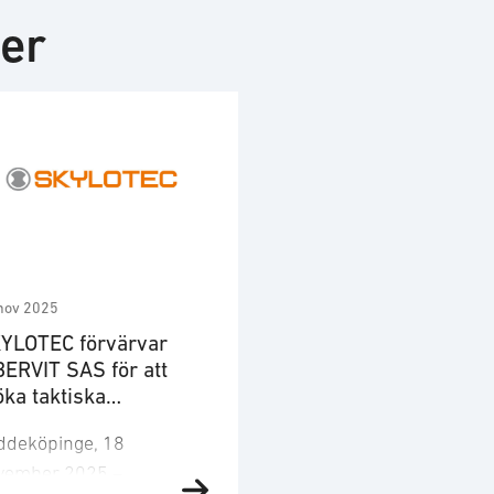
ter
nov 2025
YLOTEC förvärvar
BERVIT SAS för att
öka taktiska
komstlösningar.
ddeköpinge, 18
vember 2025 –