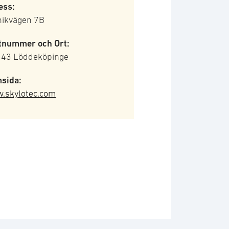
ess:
nikvägen 7B
tnummer och Ort:
 43 Löddeköpinge
sida:
.skylotec.com