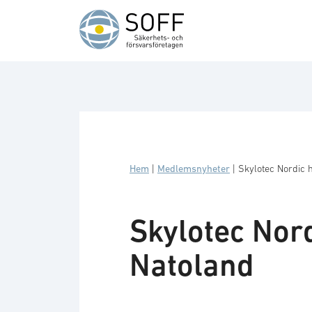
Hoppa till innehåll
Hem
|
Medlemsnyheter
|
Skylotec Nordic 
Skylotec Nor
Natoland