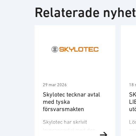
Relaterade nyhe
29 mar 2026
18 
Skylotec tecknar avtal
SK
med tyska
LI
försvarsmakten
ut
åt
Skylotec har skrivit
Lö
leveransavtal med den
no