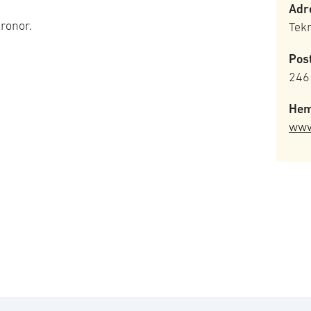
Adr
kronor.
Tek
Pos
246
Hem
www