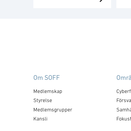
tyska försvarsmakten om
SK
leverans av ett stort antal
le
kit av
rä
dörrforceringsutrustningar
ta
samt teleskopiska
har
lättviktstegar i kompletta
öv
bärsystem. Kontraktet
in
skall levereras under
fö
andra kvartalet i år och har
Ge
ett värde på 26 miljoner
in
Om SOFF
Omr
kronor.
SK
so
Medlemskap
Cyberf
bry
Styrelse
Försva
pol
Medlemsgrupper
Samhä
rä
Kansli
Fokus
ind
Det