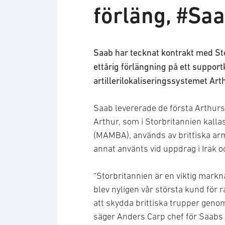
förläng, #Sa
Saab har tecknat kontrakt med Sto
ettårig förlängning på ett support
artillerilokaliseringssystemet Art
Saab levererade de första Arthursy
Arthur, som i Storbritannien kallas
(MAMBA), används av brittiska arm
annat använts vid uppdrag i Irak o
“Storbritannien är en viktig mark
blev nyligen vår största kund för r
att skydda brittiska trupper genom
säger Anders Carp chef för Saabs