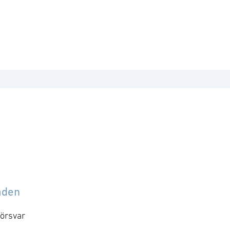
åden
örsvar