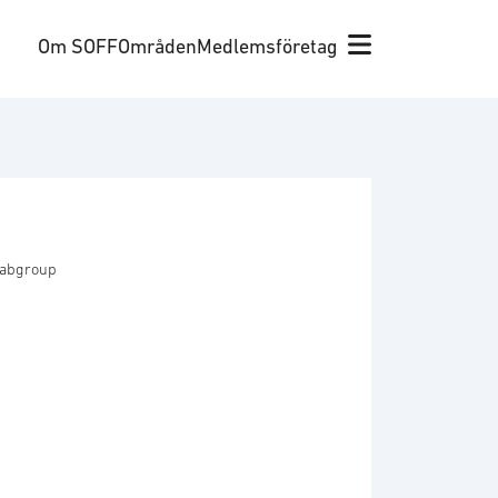
Om SOFF
Områden
Medlemsföretag
Saabgroup