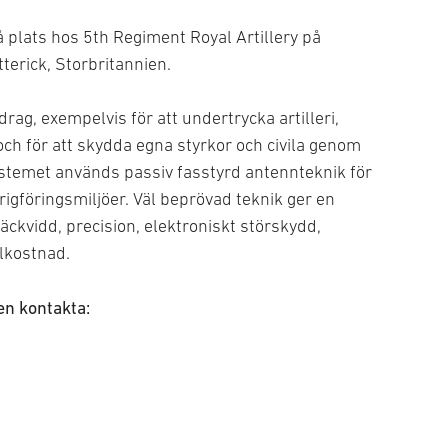
 plats hos 5th Regiment Royal Artillery på
terick, Storbritannien.
g, exempelvis för att undertrycka artilleri,
 och för att skydda egna styrkor och civila genom
ystemet används passiv fasstyrd antennteknik för
rigföringsmiljöer. Väl beprövad teknik ger en
äckvidd, precision, elektroniskt störskydd,
elkostnad.
gen kontakta: