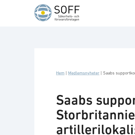
Hoppa till innehåll
Hem
|
Medlemsnyheter
|
Saabs supportkon
Saabs suppor
Storbritanni
artilleriloka