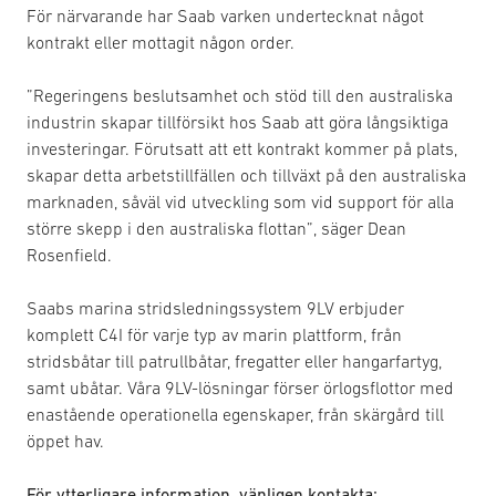
För närvarande har Saab varken undertecknat något
kontrakt eller mottagit någon order.
”Regeringens beslutsamhet och stöd till den australiska
industrin skapar tillförsikt hos Saab att göra långsiktiga
investeringar. Förutsatt att ett kontrakt kommer på plats,
skapar detta arbetstillfällen och tillväxt på den australiska
marknaden, såväl vid utveckling som vid support för alla
större skepp i den australiska flottan”, säger Dean
Rosenfield.
Saabs marina stridsledningssystem 9LV erbjuder
komplett C4I för varje typ av marin plattform, från
stridsbåtar till patrullbåtar, fregatter eller hangarfartyg,
samt ubåtar. Våra 9LV-lösningar förser örlogsflottor med
enastående operationella egenskaper, från skärgård till
öppet hav.
För ytterligare information, vänligen kontakta: