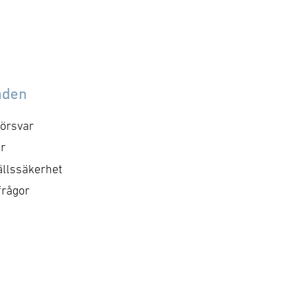
åden
örsvar
r
llssäkerhet
frågor