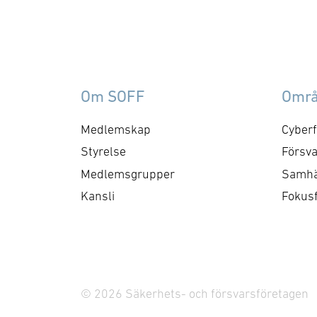
Om SOFF
Omr
Medlemskap
Cyberf
Styrelse
Försva
Medlemsgrupper
Samhä
Kansli
Fokus
© 2026 Säkerhets- och försvarsföretagen