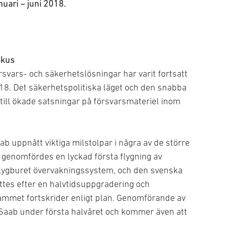
nuari – juni 2018.
okus
svars- och säkerhetslösningar har varit fortsatt
018. Det säkerhetspolitiska läget och den snabba
 till ökade satsningar på försvarsmateriel inom
b uppnått viktiga milstolpar i några av de större
 genomfördes en lyckad första flygning av
flygburet övervakningssystem, och den svenska
tes efter en halvtidsuppgradering och
ammet fortskrider enligt plan. Genomförande av
ör Saab under första halvåret och kommer även att