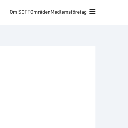
Om SOFF
Områden
Medlemsföretag