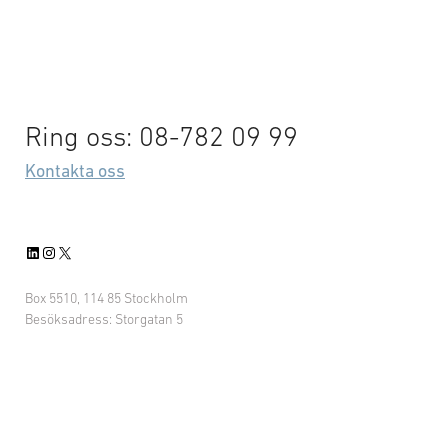
Ring oss: 08-782 09 99
Kontakta oss
LinkedIn
Instagram
X
Box 5510, 114 85 Stockholm
Besöksadress: Storgatan 5