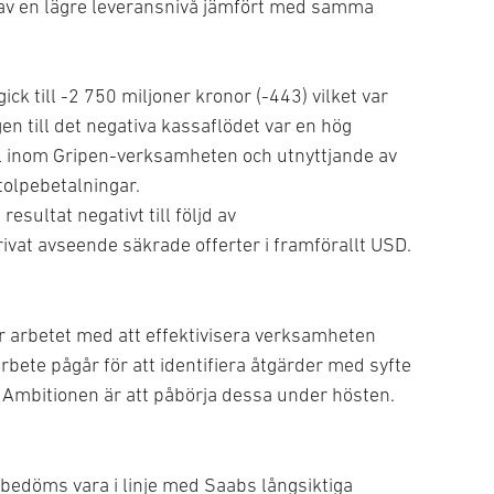
av en lägre leveransnivå jämfört med samma
ck till -2 750 miljoner kronor (-443) vilket var
en till det negativa kassaflödet var en hög
al inom Gripen-verksamheten och utnyttjande av
tolpebetalningar.
sultat negativt till följd av
vat avseende säkrade offerter i framförallt USD.
r arbetet med att effektivisera verksamheten
rbete pågår för att identifiera åtgärder med syfte
e. Ambitionen är att påbörja dessa under hösten.
 bedöms vara i linje med Saabs långsiktiga