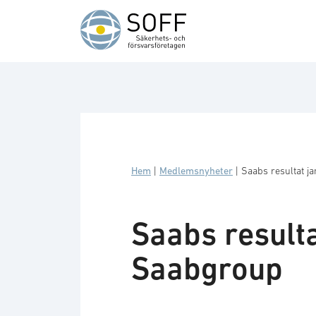
Hoppa till innehåll
Hem
|
Medlemsnyheter
|
Saabs resultat j
Saabs resulta
Saabgroup