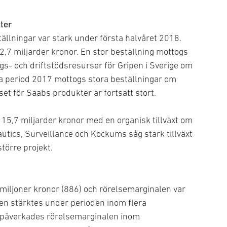
ter
llningar var stark under första halvåret 2018.
12,7 miljarder kronor. En stor beställning mottogs
gs- och driftstödsresurser för Gripen i Sverige om
a period 2017 mottogs stora beställningar om
sset för Saabs produkter är fortsatt stort.
l 15,7 miljarder kronor med en organisk tillväxt om
tics, Surveillance och Kockums såg stark tillväxt
större projekt.
 miljoner kronor (886) och rörelsemarginalen var
len stärktes under perioden inom flera
 påverkades rörelsemarginalen inom