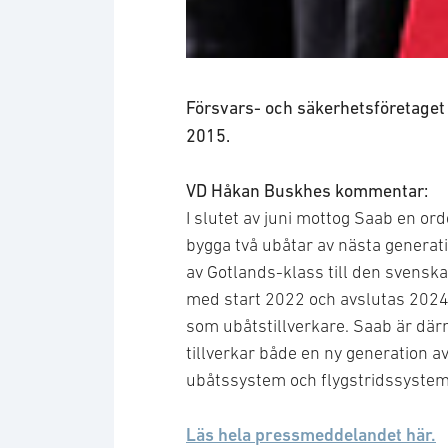
President and CEO of Saab
Försvars- och säkerhetsföretaget 
2015.
VD Håkan Buskhes kommentar:
I slutet av juni mottog Saab en or
bygga två ubåtar av nästa generat
av Gotlands-klass till den svens
med start 2022 och avslutas 2024.
som ubåtstillverkare. Saab är där
tillverkar både en ny generation 
ubåtssystem och flygstridssystem
Läs hela pressmeddelandet här.