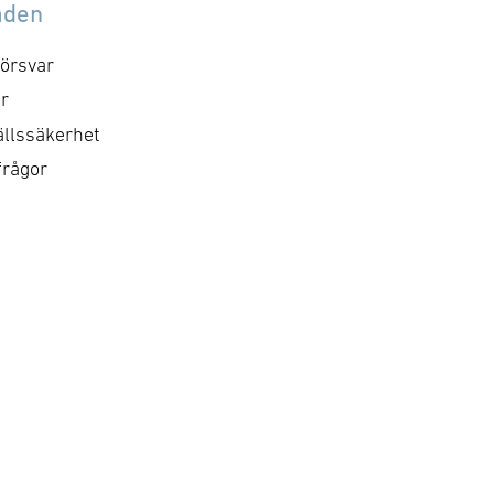
åden
örsvar
r
llssäkerhet
frågor