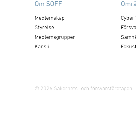
Om SOFF
Omr
Medlemskap
Cyberf
Styrelse
Försva
Medlemsgrupper
Samhä
Kansli
Fokus
© 2026 Säkerhets- och försvarsföretagen