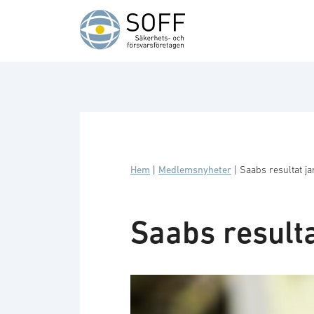
Hoppa till innehåll
Hem
|
Medlemsnyheter
|
Saabs resultat ja
Saabs resulta