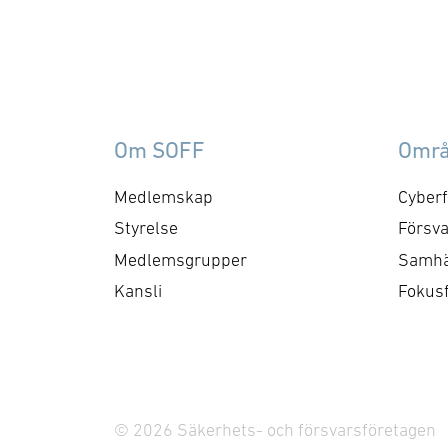
Om SOFF
Omr
Medlemskap
Cyberf
Styrelse
Försva
Medlemsgrupper
Samhä
Kansli
Fokus
© 2026 Säkerhets- och försvarsföretagen