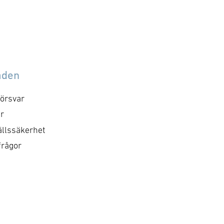
åden
örsvar
r
llssäkerhet
frågor