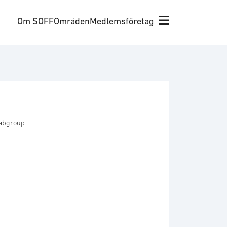
Om SOFF
Områden
Medlemsföretag
aabgroup