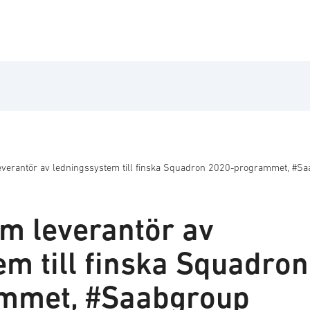
everantör av ledningssystem till finska Squadron 2020-programmet, #S
om leverantör av
em till finska Squadron
mmet, #Saabgroup