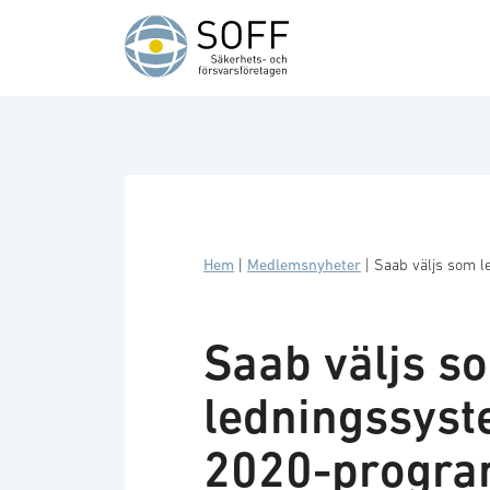
Hoppa till innehåll
Hem
|
Medlemsnyheter
|
Saab väljs som l
Saab väljs s
ledningssyst
2020-progra