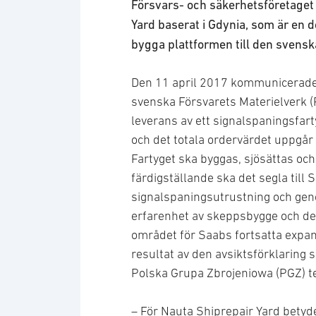
Försvars- och säkerhetsföretaget 
Yard baserat i Gdynia, som är en 
bygga plattformen till den svens
Den 11 april 2017 kommunicerade 
svenska Försvarets Materielverk (
leverans av ett signalspaningsfar
och det totala ordervärdet uppgår 
Fartyget ska byggas, sjösättas och
färdigställande ska det segla till S
signalspaningsutrustning och geno
erfarenhet av skeppsbygge och de 
området för Saabs fortsatta expan
resultat av den avsiktsförklaring
Polska Grupa Zbrojeniowa (PGZ) 
– För Nauta Shiprepair Yard betyde