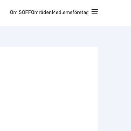
Om SOFF
Områden
Medlemsföretag