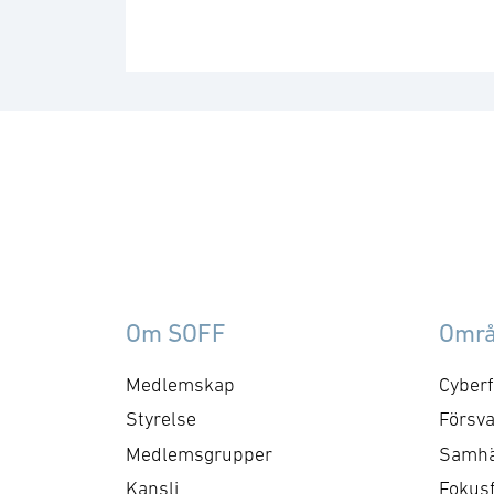
Om SOFF
Omr
Medlemskap
Cyberf
Styrelse
Försva
Medlemsgrupper
Samhä
Kansli
Fokus