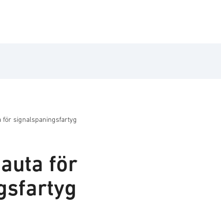
a för signalspaningsfartyg
auta för
gsfartyg