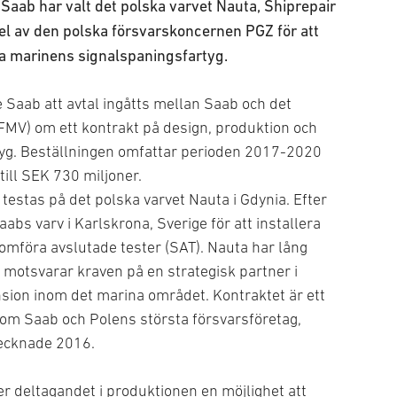
Saab har valt det polska varvet Nauta, Shiprepair
del av den polska försvarskoncernen PGZ för att
ka marinens signalspaningsfartyg.
Saab att avtal ingåtts mellan Saab och det
FMV) om ett kontrakt på design, produktion och
tyg. Beställningen omfattar perioden 2017-2020
till SEK 730 miljoner.
 testas på det polska varvet Nauta i Gdynia. Efter
aabs varv i Karlskrona, Sverige för att installera
mföra avslutade tester (SAT). Nauta har lång
motsvarar kraven på en strategisk partner i
sion inom det marina området. Kontraktet är ett
 som Saab och Polens största försvarsföretag,
tecknade 2016.
r deltagandet i produktionen en möjlighet att