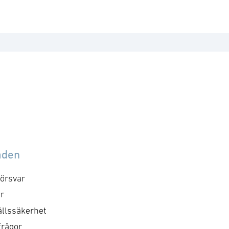
åden
örsvar
r
llssäkerhet
frågor