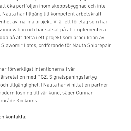
att öka portföljen inom skeppsbyggnad och inte
auta har tillgång till kompetent arbetskraft,
enhet av marina projekt. Vi är ett företag som har
av innovation och har satsat på att implementera
dda på att delta i ett projekt som produktion av
ar Slawomir Latos, ordförande för Nauta Shiprepair
 har förverkligat intentionerna i vår
ffärsrelation med PGZ. Signalspaningsfartyg
och tillgänglighet. I Nauta har vi hittat en partner
 modern lösning till vår kund, säger Gunnar
sområde Kockums.
gen kontakta: