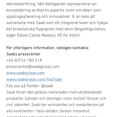
tekniköverföring. Vårt deltagande representerar en
konsolidering av Atechs expertis inom områden som
uppdragsplanering och simulatorer. Vi är redo att
samarbeta med Saab som ett integrerat team och hjälpa
det brasilianska flygvapnet med dess långsiktiga behov,
säger Edson Carlos Mallaco, VD för Atech.
För ytterligare information, vänligen kontakta:
Saabs presscenter
+46 (0)734 180 018
presscentre@saabgroup.com
www.saabgroup.com
www.saabgroup.com/YouTube
Följ oss på Twitter: @saab
Saab förser den globala marknaden med världsledande
produkter, tjänster och lösningar inom militärt försvar och
civil säkerhet. Saab har verksamhet och medarbetare på
alla kontinenter i hela världen. Genom innovativt,
pragmatiskt och samarbetsinriktat arbete, utvecklar,