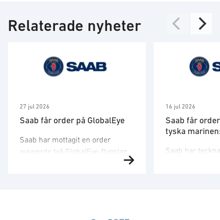
Relaterade nyheter
27 jul 2026
16 jul 2026
Saab får order på GlobalEye
Saab får order
tyska marinens
Saab har mottagit en order
Saab har tecknat
avseende två GlobalEye-flygplan
med det tyska 
från ett land i
försvarsbolaget
Mellanösternregionen.
emot en order g
Ordervärdet är 10,1 miljarder
leveranser och i
kronor och leveranser kommer
ledningssystem
att ske 2030. − Denna order