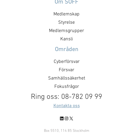
kompositstruktu
Om SOFF
understryker vårt åtagande att
på fyra av den 
erbjuda kunder en beprövad
Medlemskap
nya fregatter a
spanings- och ledningsförmåga
Styrelse
200 DEU. Orderv
för flera domäner. Det växande
miljarder krono
intresset för GlobalEye på den
Medlemsgrupper
leveranser till
globala marknaden visar att
Kansli
ske mellan 202
systemet möter de …
Områden
Cyberförsvar
Försvar
Samhällssäkerhet
Fokusfrågor
Ring oss: 08-782 09 99
Kontakta oss
LinkedIn
Instagram
X
Box 5510, 114 85 Stockholm