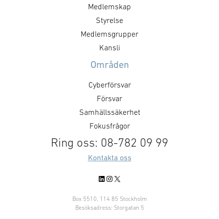
Medlemskap
Styrelse
Medlemsgrupper
Kansli
Områden
Cyberförsvar
Försvar
Samhällssäkerhet
Fokusfrågor
Ring oss: 08-782 09 99
Kontakta oss
LinkedIn
Instagram
X
Box 5510, 114 85 Stockholm
Besöksadress: Storgatan 5