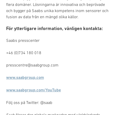
flera domäner. Lösningarna är innovativa och beprövade
och bygger på Saabs unika kompetens inom sensorer och
fusion av data från en mängd olika källor.
För ytterligare information, vänligen kontakta:
Saabs presscenter
+46 (0)734 180 018
presscentre@saabgroup.com
www.saabgroup.com
www.saabgroup.com/YouTube
Följ oss på Twitter: @saab
Saab förser den globala marknaden med världsledande