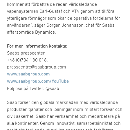
kommer att förbättra de redan världsledande
vapensystemen Carl-Gustaf och AT4 genom att tillföra
ytterligare förmågor som ökar de operativa fördelarna för
användaren”, säger Görgen Johansson, chef för Saabs
affärsområde Dynamics.
För mer information kontakta:
Saabs presscenter,
+46 (0)734 180 018,
presscentre@saabgroup.com
www.saabgroup.com
www.saabgroup.com/YouTube
Följ oss på Twitter: @saab
Saab förser den globala marknaden med världsledande
produkter, tjänster och lösningar inom militärt försvar och
civil säkerhet. Saab har verksamhet och medarbetare på
alla kontinenter. Genom innovativt, samarbetsinriktat och
praktiskt tänkande utvecklar, anpassar och förbättrar