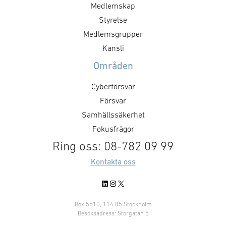
Medlemskap
Styrelse
Medlemsgrupper
Kansli
Områden
Cyberförsvar
Försvar
Samhällssäkerhet
Fokusfrågor
Ring oss: 08-782 09 99
Kontakta oss
LinkedIn
Instagram
X
Box 5510, 114 85 Stockholm
Besöksadress: Storgatan 5