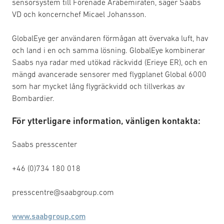
sensorsystem till Förenade Arabemiraten, säger Saabs
VD och koncernchef Micael Johansson.
GlobalEye ger användaren förmågan att övervaka luft, hav
och land i en och samma lösning. GlobalEye kombinerar
Saabs nya radar med utökad räckvidd (Erieye ER), och en
mängd avancerade sensorer med flygplanet Global 6000
som har mycket lång flygräckvidd och tillverkas av
Bombardier.
För ytterligare information, vänligen kontakta:
Saabs presscenter
+46 (0)734 180 018
presscentre@saabgroup.com
www.saabgroup.com