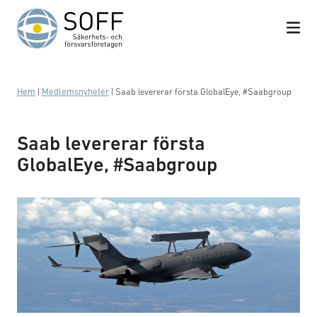
Hoppa till innehåll
Hem
|
Medlemsnyheter
|
Saab levererar första GlobalEye, #Saabgroup
Saab levererar första
GlobalEye, #Saabgroup