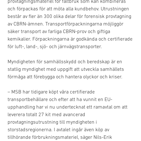
provtagningsmateriel för fältbruk som kan kombineras
och förpackas för att möta alla kundbehov. Utrustningen
består av fler än 300 olika delar för forensisk provtagning
av CBRN-ämnen. Transportförpackningarna möjliggör
säker transport av farliga CBRN-prov och giftiga
kemikalier. Förpackningarna är godkända och certifierade
för luft-, land-, sjö- och järnvägstransporter.
Myndigheten för samhällsskydd och beredskap är en
statlig myndighet med uppgift att utveckla samhällets
förmåga att förebygga och hantera olyckor och kriser.
– MSB har tidigare köpt våra certifierade
transportbehållare och efter att ha vunnit en EU-
upphandling har vi nu undertecknat ett ramavtal om att
leverera totalt 27 kit med avancerad
provtagningsutrustning till myndigheten i
storstadsregionerna. I avtalet ingår även köp av
tillhörande förbrukningsmateriel, säger Nils-Erik