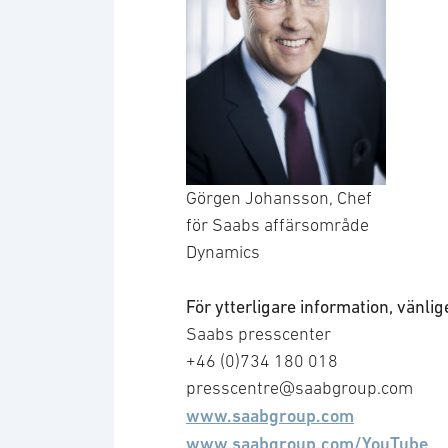
Görgen Johansson, Chef
för Saabs affärsområde
Dynamics
För ytterligare information, vänli
Saabs presscenter
+46 (0)734 180 018
presscentre@saabgroup.com
www.saabgroup.com
www.saabgroup.com/YouTube