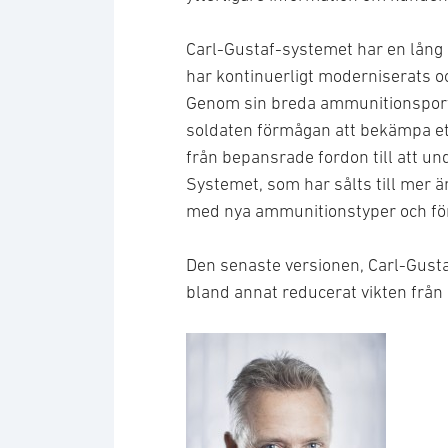
Carl-Gustaf-systemet har en lång 
har kontinuerligt moderniserats o
Genom sin breda ammunitionsportf
soldaten förmågan att bekämpa ett 
från bepansrade fordon till att u
Systemet, som har sålts till mer ä
med nya ammunitionstyper och fö
Den senaste versionen, Carl-Gusta
bland annat reducerat vikten från 1