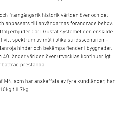
och framgångsrik historik världen över och det
ch anpassats till användarnas förändrade behov.
ölj erbjuder Carl-Gustaf systemet den enskilde
vitt spektrum av mål i olika stridsscenarion –
ndanröja hinder och bekämpa fiender i byggnader.
n 40 länder världen över utvecklas kontinuerligt
rbättrad prestanda.
f M4, som har anskaffats av fyra kundländer, har
0kg till 7kg.