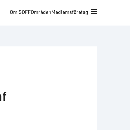
Om SOFF
Områden
Medlemsföretag
af