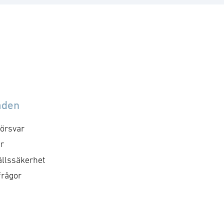
åden
örsvar
r
llssäkerhet
frågor